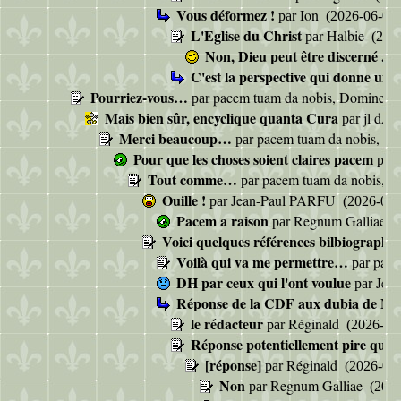
Vous déformez !
Ion
par
(2026-06-04 
L'Eglise du Christ
Halbie
par
(2026
Non, Dieu peut être discerné ...
p
C'est la perspective qui donne une
Pourriez-vous…
pacem tuam da nobis, Domine
par
(
Mais bien sûr, encyclique quanta Cura
jl dA
par
Merci beaucoup…
pacem tuam da nobis, D
par
Pour que les choses soient claires pacem
par
Tout comme…
pacem tuam da nobis, 
par
Ouille !
Jean-Paul PARFU
par
(2026-06-
Pacem a raison
Regnum Galliae
par
(
Voici quelques références bilbiographi
Voilà qui va me permettre…
pace
par
DH par ceux qui l'ont voulue
Jea
par
Réponse de la CDF aux dubia de Mg
le rédacteur
Réginald
par
(2026-06-
Réponse potentiellement pire que 
[réponse]
Réginald
par
(2026-06-
Non
Regnum Galliae
par
(2026