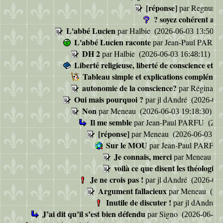
[réponse]
Regnum G
par
? soyez cohérent av
L'abbé Lucien
Halbie
par
(2026-06-03 13:50:14
L'abbé Lucien raconte
Jean-Paul PARF
par
DH 2
Halbie
par
(2026-06-03 16:48:11)
Liberté religieuse, liberté de conscience et li
Tableau simple et explications complémen
autonomie de la conscience?
Réginald
par
Oui mais pourquoi ?
jl dAndré
par
(2026-06-
Non
Meneau
par
(2026-06-03 19:18:30)
Il me semble
Jean-Paul PARFU
par
(202
[réponse]
Meneau
par
(2026-06-03 20
Sur le MOU
Jean-Paul PARFU
par
Je connais, merci
Meneau
par
(2
voilà ce que disent les théologien
Je ne crois pas !
jl dAndré
par
(2026-06-
Argument fallacieux
Meneau
par
(202
Inutile de discuter !
jl dAndré
par
(
J’ai dit qu’il s’est bien défendu
Signo
par
(2026-06-03 