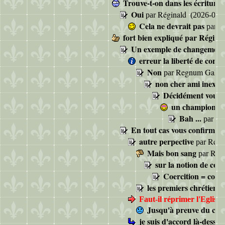
Trouve-t-on dans les écritures
Oui
Réginald
par
(2026-06-0
Cela ne devrait pas
p
par
fort bien expliqué par Réginal
Un exemple de changement 
erreur la liberté de consci
Non
Regnum Galli
par
non cher ami inexac
Décidément vous enc
un champion du 
Bah ...
Me
par
En tout cas vous confirmez c
autre perpective
Régi
par
Mais bon sang
Reg
par
sur la notion de coer
Coercition = contr
les premiers chrétiens e
Faut-il réprimer l'Eglise 
Jusqu'à preuve du con
je suis d'accord là-dessu