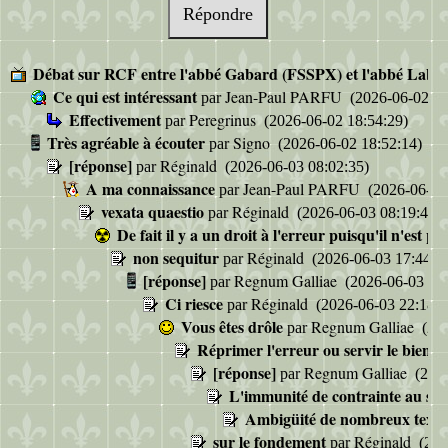
Répondre
Débat sur RCF entre l'abbé Gabard (FSSPX) et l'abbé Labbé
Ce qui est intéressant
Jean-Paul PARFU
par
(2026-06-02 18
Effectivement
Peregrinus
par
(2026-06-02 18:54:29)
Très agréable à écouter
Signo
par
(2026-06-02 18:52:14)
[réponse]
Réginald
par
(2026-06-03 08:02:35)
A ma connaissance
Jean-Paul PARFU
par
(2026-06-03
vexata quaestio
Réginald
par
(2026-06-03 08:19:44)
De fait il y a un droit à l'erreur puisqu'il n'est pl
non sequitur
Réginald
par
(2026-06-03 17:44:0
[réponse]
Regnum Galliae
par
(2026-06-03 21:
Ci riesce
Réginald
par
(2026-06-03 22:18:0
Vous êtes drôle
Regnum Galliae
par
(202
Réprimer l'erreur ou servir le bien
[réponse]
Regnum Galliae
par
(2026
L'immunité de contrainte au serv
Ambigüité de nombreux texte
sur le fondement
Réginald
par
(202