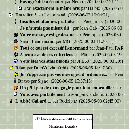
Pas agréable à écouter
Nemo
par
(2026-06-07 21:11:23)
J'ai exactement le même avis
Halbie
par
(2026-06-07 2
Entretien !
Lenormand
par
(2026-06-03 10:04:21)
Insultes et attaques gratuites
Peregrinus
par
(2026-06-03 
Je n’aurais pas mieux dit !
Jean-Gab
par
(2026-06-03 13:
Votre message est grotesque
Pétrarque
par
(2026-06-03 11
Sieur Lenormand
MG
par
(2026-06-03 11:26:11)
Tout ce qui est excessif Lenormand
Jean-Paul PARF
par
Aucun avenir ces entretiens
Ptitlu
par
(2026-06-03 19:48:
Vous êtes vos stats bidons
JFB33
par
(2026-06-03 20:18:2
Bilan
DumVolviturOrbis
par
(2026-06-05 14:17:30)
Je n'apprécie pas vos messages, d'ordinaire...
Fenne
par
Bravo
Signo
par
(2026-06-05 15:37:15)
Un p'tit peu de démagogie pour tout embrouiller
Je
par
Vous avez parfaitement raison
Candidus
par
(2026-06-06 
L'Abbé Gabard ...
Rodolphe
par
(2026-06-08 02:45:00)
187 liseurs actuellement sur le forum
Mentions Légales