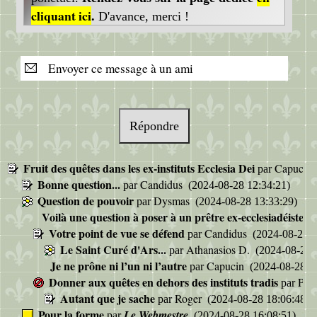
cliquant ici
.
D'avance, merci !
Envoyer ce message à un ami
Répondre
Fruit des quêtes dans les ex-instituts Ecclesia Dei
Capucin
par
Bonne question...
Candidus
par
(2024-08-28 12:34:21)
Question de pouvoir
Dysmas
par
(2024-08-28 13:33:29)
Voilà une question à poser à un prêtre ex-ecclesiadéiste
pa
Votre point de vue se défend
Candidus
par
(2024-08-28 1
Le Saint Curé d'Ars...
Athanasios D.
par
(2024-08-28 
Je ne prône ni l’un ni l’autre
Capucin
par
(2024-08-28 19
Donner aux quêtes en dehors des instituts tradis
Pét
par
Autant que je sache
Roger
par
(2024-08-28 18:06:48)
Pour la forme
Le Webmestre
par
(2024-08-28 16:08:51)