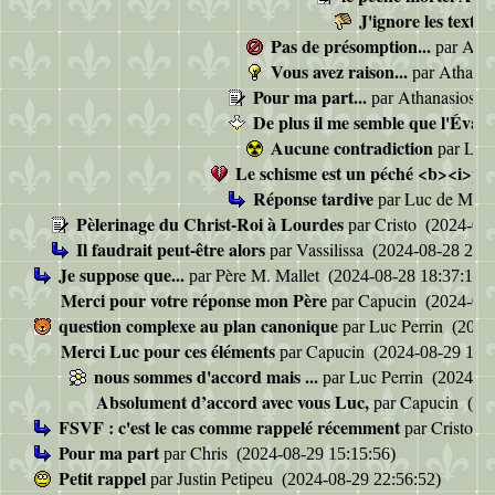
J'ignore les textes
Pas de présomption...
Atha
par
Vous avez raison...
Athanas
par
Pour ma part...
Athanasios D
par
De plus il me semble que l'Évang
Aucune contradiction
Luc
par
Le schisme est un péché <b><i>pe
Réponse tardive
Luc de Mont
par
Pèlerinage du Christ-Roi à Lourdes
Cristo
par
(2024-08-
Il faudrait peut-être alors
Vassilissa
par
(2024-08-28 23:3
Je suppose que...
Père M. Mallet
par
(2024-08-28 18:37:11)
Merci pour votre réponse mon Père
Capucin
par
(2024-08-
question complexe au plan canonique
Luc Perrin
par
(2024-
Merci Luc pour ces éléments
Capucin
par
(2024-08-29 12:0
nous sommes d'accord mais ...
Luc Perrin
par
(2024-08
Absolument d’accord avec vous Luc,
Capucin
par
(202
FSVF : c'est le cas comme rappelé récemment
Cristo
par
(2
Pour ma part
Chris
par
(2024-08-29 15:15:56)
Petit rappel
Justin Petipeu
par
(2024-08-29 22:56:52)