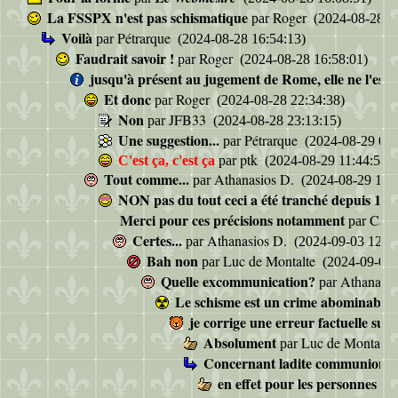
La FSSPX n'est pas schismatique
Roger
par
(2024-08-28 16
Voilà
Pétrarque
par
(2024-08-28 16:54:13)
Faudrait savoir !
Roger
par
(2024-08-28 16:58:01)
jusqu'à présent au jugement de Rome, elle ne l'est 
Et donc
Roger
par
(2024-08-28 22:34:38)
Non
JFB33
par
(2024-08-28 23:13:15)
Une suggestion...
Pétrarque
par
(2024-08-29 09:
ptk
C'est ça, c'est ça
par
(2024-08-29 11:44:53)
Tout comme...
Athanasios D.
par
(2024-08-29 13:3
NON pas du tout ceci a été tranché depuis 199
Merci pour ces précisions notamment
Cap
par
Certes...
Athanasios D.
par
(2024-09-03 12:49
Bah non
Luc de Montalte
par
(2024-09-03 
Quelle excommunication?
Athanasi
par
Le schisme est un crime abominable
je corrige une erreur factuelle sur
Absolument
Luc de Montalte
par
Concernant ladite communion pa
en effet pour les personnes dé