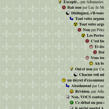
Excepté...
Athanasios D
par
Bah non
Luc de Mont
par
Distinguez, s'il-vous-pla
Tout votre argument
Tout votre argume
Non
Pétrarq
par
Les Portes de 
C'est faux
Et donc 
Dois-
Vous tordez
Ah bon?
Oui et non
Candi
par
Chacun voit midi à
un décret d'excommunicat
Absolument
Luc de
par
Révision.
Athana
par
Non, VOUS confondez
Ce débat un peu cyc
le péché mortel Athan