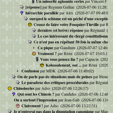
Un minorité agissante certes
Vincent F
par
(2
[réponse]
Regnum Galliae
par
(2026-07-06 11:28:19)
hiérarchie parallèle
Alex
par
(2026-07-07 09:48:07)
ourquoi le schisme est un péché d'une exceptionne
Cessez de faire votre Fouquier-Tinville
Reg
par
dernière (et brève) réponse
Réginald
par
(202
Le cas intéressant du clergé constitutionnel
p
Ce n'est pas en répétant 50 fois la même chose q
Ca pique
Gaudium
par
(2026-07-07 12:46:14
Vraiment ?
Rémi
par
(2026-07-07 19:03:11)
Vous vous pensez fin ?
Capucin
par
(2026-0
Kolossalement, oui ...
Rémi
par
(2026-07
Confusion
MDK
par
(2026-07-06 11:49:02)
On de parle pas de situations mais de peines
Meneau
par
Le paradoxe des critiques procédurales
Réginald
par
(
Chinoiseries
Adso
par
(2026-07-06 12:26:17)
Qui sont les Chinois ?
Candidus
par
(2026-07-06 12:48:59
On a surtout l’impression
Jean-Gab
par
(2026-07-06 13:05:
Clairement !
Adso
par
(2026-07-06 13:22:51)
Je n'entrerai pas dans la disputation canonique
Marco 
par