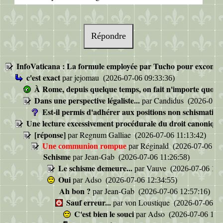
Répondre
InfoVaticana : La formule employée par Tucho pour excommunie
c'est exact
jejomau
par
(2026-07-06 09:33:36)
À Rome, depuis quelque temps, on fait n'importe quoi...
Dans une perspective légaliste...
Candidus
par
(2026-07-0
Est-il permis d'adhérer aux positions non schismatiq
Une lecture excessivement procédurale du droit canonique
[réponse]
Regnum Galliae
par
(2026-07-06 11:13:42)
Réginald
Une communion rompue
par
(2026-07-06 11:
Schisme
Jean-Gab
par
(2026-07-06 11:26:58)
Le schisme demeure...
Vauve
par
(2026-07-06 11:
Oui
Adso
par
(2026-07-06 12:34:55)
Ah bon ?
Jean-Gab
par
(2026-07-06 12:57:16)
Sauf erreur...
von Loustique
par
(2026-07-06 13
C'est bien le souci
Adso
par
(2026-07-06 13:1