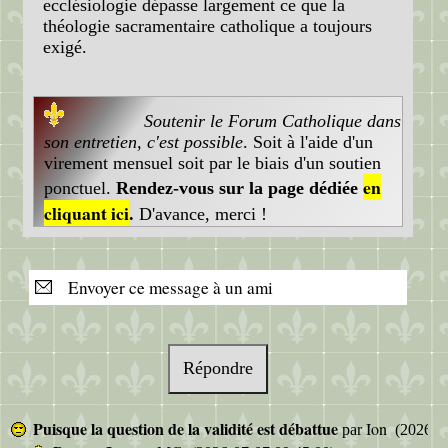
ecclésiologie dépasse largement ce que la
théologie sacramentaire catholique a toujours
exigé.
Soutenir le Forum Catholique dans
son entretien, c'est possible
. Soit à l'aide d'un
virement mensuel soit par le biais d'un soutien
en
ponctuel.
Rendez-vous sur la page dédiée
cliquant ici
.
D'avance, merci !
Envoyer ce message à un ami
Répondre
Puisque la question de la validité est débattue
Ion
par
(2026-07