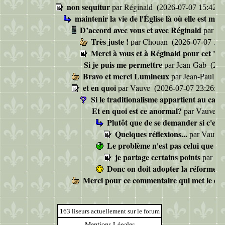
non sequitur
Réginald
par
(2026-07-07 15:42:0
maintenir la vie de l'Église là où elle est men
D’accord avec vous et avec Réginald
Si
par
Très juste !
Chouan
par
(2026-07-07 16:
Merci à vous et à Réginald pour cet "d
Si je puis me permettre
Jean-Gab
par
(202
Bravo et merci Lumineux
Jean-Paul 
par
et en quoi
Vauve
par
(2026-07-07 23:26:52
Si le traditionalisme appartient au cathol
Et en quoi est ce anormal?
Vauve
par
(
Plutôt que de se demander si c'es
Quelques réflexions...
Vauve
par
Le problème n'est pas celui que vo
je partage certains points
Va
par
Donc on doit adopter la réforme...
Merci pour ce commentaire qui met le doigt
163 liseurs actuellement sur le forum
Mentions Légales