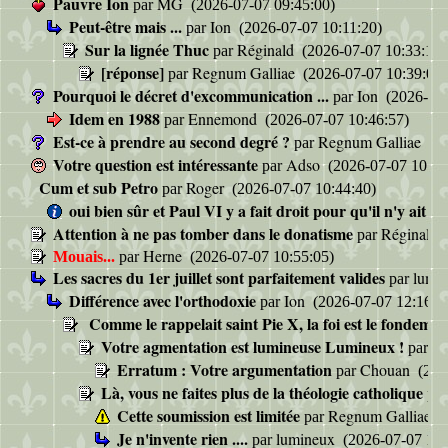
Pauvre Ion
MG
par
(2026-07-07 09:45:00)
Peut-être mais ...
Ion
par
(2026-07-07 10:11:20)
Sur la lignée Thuc
Réginald
par
(2026-07-07 10:33:16)
[réponse]
Regnum Galliae
par
(2026-07-07 10:39:02)
Pourquoi le décret d'excommunication ...
Ion
par
(2026-07-
Idem en 1988
Ennemond
par
(2026-07-07 10:46:57)
Est-ce à prendre au second degré ?
Regnum Galliae
par
(20
Votre question est intéressante
Adso
par
(2026-07-07 10:39
Cum et sub Petro
Roger
par
(2026-07-07 10:44:40)
oui bien sûr et Paul VI y a fait droit pour qu'il n'y ait p
Attention à ne pas tomber dans le donatisme
Réginald
par
Herne
Mouais...
par
(2026-07-07 10:55:05)
Les sacres du 1er juillet sont parfaitement valides
lumi
par
Différence avec l'orthodoxie
Ion
par
(2026-07-07 12:16:1
Comme le rappelait saint Pie X, la foi est le fondement 
Votre agmentation est lumineuse Lumineux !
C
par
Erratum : Votre argumentation
Chouan
par
(202
Là, vous ne faites plus de la théologie catholique
pa
Cette soumission est limitée
Regnum Galliae
par
(
Je n'invente rien ....
lumineux
par
(2026-07-07 14: