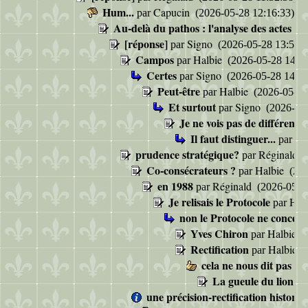
Hum...
Capucin
par
(2026-05-28 12:16:33)
Au-delà du pathos : l'analyse des actes
pa
[réponse]
Signo
par
(2026-05-28 13:50:2
Campos
Halbie
par
(2026-05-28 14:01
Certes
Signo
par
(2026-05-28 14:24
Peut-être
Halbie
par
(2026-05-28
Et surtout
Signo
par
(2026-05-
Je ne vois pas de différence
Il faut distinguer...
Si
par
prudence stratégique?
Réginald
par
(
Co-consécrateurs ?
Halbie
par
(202
en 1988
Réginald
par
(2026-05-28
Je relisais le Protocole
Hal
par
non le Protocole ne concern
Yves Chiron
Halbie
par
(
Rectification
Halbie
par
(
cela ne nous dit pas sa 
La gueule du lion
pa
une précision-rectification histori