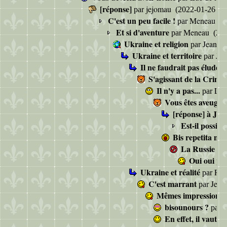
[réponse]
jejomau
par
(2022-01-26 12:
C'est un peu facile !
Meneau
par
(2
Et si d'aventure
Meneau
par
(202
Ukraine et religion
Jean-
par
Ukraine et territoire
Je
par
Il ne faudrait pas élude
S'agissant de la Crimé
Il n'y a pas...
Luc
par
Vous êtes aveuglé
[réponse] à Jé
Est-il possib
Bis repetita non
La Russie n'
Oui oui
pa
Ukraine et réalité
Reg
par
C'est marrant
Jea
par
Mêmes impressions
bisounours ?
j
par
En effet, il vaut 