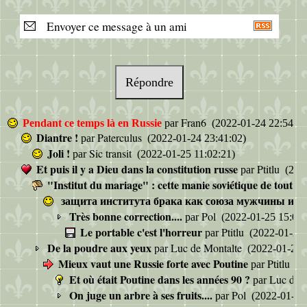
Envoyer ce message à un ami
Répondre
Fran6
Pendant ce temps là en Russie
par
(2022-01-24 22:54:51
Diantre !
Paterculus
par
(2022-01-24 23:41:02)
Joli !
Sic transit
par
(2022-01-25 11:02:21)
Et puis il y a Dieu dans la constitution russe
Ptitlu
par
(2022
"Institut du mariage" : cette manie soviétique de tout inst
защита института брака как союза мужчины и [..
Très bonne correction....
Pol
par
(2022-01-25 15:09:
Le portable c'est l'horreur
Ptitlu
par
(2022-01-25 
De la poudre aux yeux
Luc de Montalte
par
(2022-01-25 
Mieux vaut une Russie forte avec Poutine
Ptitlu
par
(2
Et où était Poutine dans les années 90 ?
Luc de 
par
On juge un arbre à ses fruits....
Pol
par
(2022-01-25 