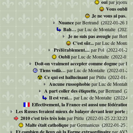
oui
jejomau
par
Vous oubliez 
Je ne vous ai pas…
p
Nuance
Bertrand
par
(2022-01-26 17:
Bah…
Luc de Montalte
par
(2022-0
Je ne suis pas aveugle
Bertra
par
C'est sûr...
Luc de Montalt
par
Préférablement....
Pol
par
(2022-01-29 0
Oubli
Luc de Montalte
par
(2022-01-2
Doit-on vraiment accepter comme dogme
Ber
par
Tiens voilà…
Luc de Montalte
par
(2022-01-25 
Ce qui est hallucinant
Ptitlu
par
(2022-01-25 
Aucune russophobie
Luc de Montalte
par
(
A part coller des étiquette,
Bertrand
par
(202
Il est vrai…
Luc de Montalte
par
(2022-01-
Effectivement, la France est aussi une fédération q
Les Russes feraient mieux de balayer devant leur porte
pa
2010 c'est très très loin
Ptitlu
par
(2022-01-25 22:32:23)
Malte était catholique
Germanicus
par
(2022-01-25 22:
Et combien de lieux où la Forme extraordinaire
AVV-
par