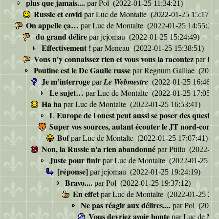
plus que jamais....
Pol
par
(2022-01-25 11:34:21)
Russie et covid
Luc de Montalte
par
(2022-01-25 15:17:52
On appelle ça…
Luc de Montalte
par
(2022-01-25 14:55:23)
du grand délire
jejomau
par
(2022-01-25 15:24:49)
Effectivement !
Meneau
par
(2022-01-25 15:38:51)
Vous n'y connaissez rien et vous vous la racontez
Pti
par
Poutine est le De Gaulle russe
Regnum Galliae
par
(2022-
Je m’interroge
Le Webmestre
par
(2022-01-25 16:46:03
Le sujet…
Luc de Montalte
par
(2022-01-25 17:05:11
Ha ha
Luc de Montalte
par
(2022-01-25 16:53:41)
L Europe de l ouest peut aussi se poser des question
Super vos sources, autant écouter le JT nord-corée
Bof
Luc de Montalte
par
(2022-01-25 17:07:41)
Non, la Russie n'a rien abandonné
Ptitlu
par
(2022-01-
Juste pour finir
Luc de Montalte
par
(2022-01-25 17:
[réponse]
jejomau
par
(2022-01-25 19:24:19)
Bravo....
Pol
par
(2022-01-25 19:37:12)
En effet
Luc de Montalte
par
(2022-01-25 21:
Ne pas réagir aux délires....
Pol
par
(2022-
Vous devriez avoir honte
Luc de Mon
par