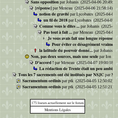
Sans opposition
Johanis
par
(2025-04-06 20:49:31
[réponse]
Meneau
par
(2025-04-06 21:58:14)
notion de gravité
Lycobates
par
(2025-04-06 
un fil de 2018
Lycobates
par
(2025-04-07 0
Comme vous le dites ...
Johanis
par
(2025-04-
Pas tout à fait ...
Meneau
par
(2025-04-07 
Je vous avais fait une longue réponse...
Pour éviter ce désagrément vraiment
la latitude du pouvoir donné...
Johanis
par
(2
Non, pas deux sources, mais une seule
Ion
par
(20
D'accord !
Meneau
par
(2025-04-07 19:00:18)
La rédaction de Trente était un peu ambig
Tous les 7 sacrements ont été institués par NSJC
Me
par
Sacramentum ordinis
ptk
par
(2025-04-05 12:50:02)
Sacramentum ordinis
ptk
par
(2025-04-05 12:51:21)
175 liseurs actuellement sur le forum
Mentions Légales