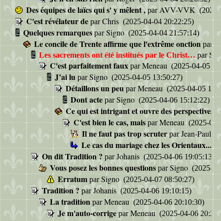
Des équipes de laïcs qui s' y mêlent ,
AVV-VVK
par
(2025-
C'est révélateur de
Chris
par
(2025-04-04 20:22:25)
Quelques remarques
Signo
par
(2025-04-04 21:57:14)
Le concile de Trente affirme que l'extrême onction
J
par
Si
Les sacrements ont été institués par le Christ…
par
C'est parfaitement faux
Meneau
par
(2025-04-05 11:
J’ai lu
Signo
par
(2025-04-05 13:50:27)
Détaillons un peu
Meneau
par
(2025-04-05 14:3
Dont acte
Signo
par
(2025-04-06 15:12:22)
Ce qui est intrigant et ouvre des perspectives ve
C'est bien le cas, mais
Meneau
par
(2025-04-
Il ne faut pas trop scruter
Jean-Paul 
par
Le cas du mariage chez les Orientaux...
pa
On dit Tradition ?
Johanis
par
(2025-04-06 19:05:13)
Vous posez les bonnes questions
Signo
par
(2025-04
Erratum
Signo
par
(2025-04-07 08:50:27)
Tradition ?
Johanis
par
(2025-04-06 19:10:15)
La tradition
Meneau
par
(2025-04-06 20:10:30)
Je m'auto-corrige
Meneau
par
(2025-04-06 20:24: