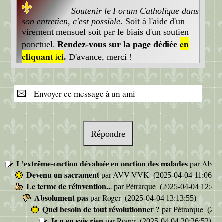
Soutenir le Forum Catholique dans
son entretien, c'est possible
. Soit à l'aide d'un
virement mensuel soit par le biais d'un soutien
en
ponctuel.
Rendez-vous sur la page dédiée
cliquant ici
.
D'avance, merci !
Envoyer ce message à un ami
Répondre
L’extrême-onction dévaluée en onction des malades
Abbé 
par
Devenu un sacrament
AVV-VVK
par
(2025-04-04 11:06:50
Le terme de réinvention...
Pétrarque
par
(2025-04-04 12:47:
Absolument pas
Roger
par
(2025-04-04 13:13:55)
Quel besoin de tout révolutionner ?
Pétrarque
par
(202
Je n en sais rien
Roger
par
(2025-04-04 20:26:52)