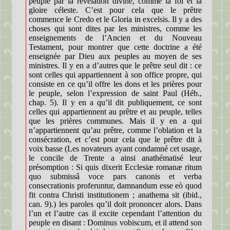
peuple par la révélation divine, comme la foi et la
gloire céleste. C’est pour cela que le prêtre
commence le Credo et le Gloria in excelsis. Il y a des
choses qui sont dites par les ministres, comme les
enseignements de l’Ancien et du Nouveau
Testament, pour montrer que cette doctrine a été
enseignée par Dieu aux peuples au moyen de ses
ministres. Il y en a d’autres que le prêtre seul dit : ce
sont celles qui appartiennent à son office propre, qui
consiste en ce qu’il offre les dons et les prières pour
le peuple, selon l’expression de saint Paul (Héb.,
chap. 5). Il y en a qu’il dit publiquement, ce sont
celles qui appartiennent au prêtre et au peuple, telles
que les prières communes. Mais il y en a qui
n’appartiennent qu’au prêtre, comme l’oblation et la
consécration, et c’est pour cela que le prêtre dit à
voix basse (Les novateurs ayant condamné cet usage,
le concile de Trente a ainsi anathématisé leur
présomption : Si quis dixerit Ecclesiæ romanæ ritum
quo submissâ voce pars canonis et verba
consecrationis proferuntur, damnandum esse eò quod
fit contra Christi institutionem ; anathema sit (ibid.,
can. 9).) les paroles qu’il doit prononcer alors. Dans
l’un et l’autre cas il excite cependant l’attention du
peuple en disant : Dominus vobiscum, et il attend son