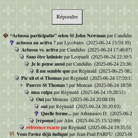
Répondre
“Actuosa participatio” selon St John Newman
Candidus
par
(
actuosa an activa ?
Lycobates
par
(2025-06-24 15:59:39)
Actuosa vs. activa
Candidus
par
(2025-06-24 17:46:07)
Sans être latiniste
Leopardi
par
(2025-06-24 22:30:54)
Je le pense aussi
Candidus
par
(2025-06-24 23:36:31
il me semble que
Réginald
par
(2025-06-25 08:23:
Pie xii et st Thomas
Réginald
par
(2025-06-24 17:59:17)
Pauvre St Thomas !
Meneau
par
(2025-06-24 18:59:28
mea culpa
Réginald
par
(2025-06-24 19:28:51)
Oui
Meneau
par
(2025-06-24 20:08:19)
oui
Réginald
par
(2025-06-24 20:20:03)
Quelle forme...
Athanasios D.
par
(2025-06-25 1
[réponse]
Alex
par
(2025-06-25 15:52:09)
Réginald
référence exacte
par
(2025-06-24 19:35:51)
Vous l'aviez déjà indiqué
Jean-Paul PARFU
par
(2025-06-24