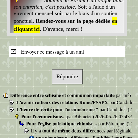
Soutenir le Forum Catholique dans
son entretien, c'est possible
. Soit à l'aide d'un
virement mensuel soit par le biais d'un soutien
en
ponctuel.
Rendez-vous sur la page dédiée
cliquant ici
.
D'avance, merci !
Envoyer ce message à un ami
Répondre
Difference entre schisme et communion imparfaite
Info Re
par
L'avenir radieux des relations Rome/FSSPX
Candidus
par
L'heure de vérité pour l'oecuménisme ?
Candidus
par
(2026
Pour l'œcuménisme...
Bibracte
par
(2026-05-26 07:43:56)
Pour l'église patriotique chinoise...
Pétrarque
par
(2026
il y a tout de même deux différences
Réginald
par
(2
une gigantesque différence "oubliée" par l'ami Ré