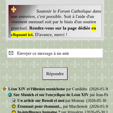
Soutenir le Forum Catholique dans
son entretien, c'est possible
. Soit à l'aide d'un
virement mensuel soit par le biais d'un soutien
en
ponctuel.
Rendez-vous sur la page dédiée
cliquant ici
.
D'avance, merci !
Envoyer ce message à un ami
Répondre
Léon XIV et l'illusion munichoise
Candidus
par
(2026-05-30 1
Sur Munich et sur l'encyclique de Léon XIV
Jean-Pau
par
Un article sur Benoit et moi
Meneau
par
(2026-05-30 13:
Étonnant pour étonnant...
Marchenoir
par
(2026-05-30 1
In-intelligence humaine ?
Jérusalem
par
(2026-05-30 16:4