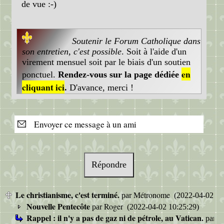
de vue :-)
Soutenir le Forum Catholique dans
son entretien, c'est possible
. Soit à l'aide d'un
virement mensuel soit par le biais d'un soutien
en
ponctuel.
Rendez-vous sur la page dédiée
cliquant ici
.
D'avance, merci !
Envoyer ce message à un ami
Répondre
Le christianisme, c'est terminé.
Métronome
par
(2022-04-02 10
Nouvelle Pentecôte
Roger
par
(2022-04-02 10:25:29)
Rappel : il n'y a pas de gaz ni de pétrole, au Vatican.
S
par