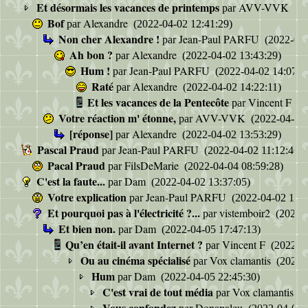
Et désormais les vacances de printemps
AVV-VVK
par
(20
Bof
Alexandre
par
(2022-04-02 12:41:29)
Non cher Alexandre !
Jean-Paul PARFU
par
(2022-04-
Ah bon ?
Alexandre
par
(2022-04-02 13:43:29)
Hum !
Jean-Paul PARFU
par
(2022-04-02 14:07:5
Raté
Alexandre
par
(2022-04-02 14:22:11)
Et les vacances de la Pentecôte
Vincent F
par
(2
Votre réaction m' étonne,
AVV-VVK
par
(2022-04-02 
[réponse]
Alexandre
par
(2022-04-02 13:53:29)
Pascal Praud
Jean-Paul PARFU
par
(2022-04-02 11:12:46)
Pacal Praud
FilsDeMarie
par
(2022-04-04 08:59:28)
C'est la faute...
Dam
par
(2022-04-02 13:37:05)
Votre explication
Jean-Paul PARFU
par
(2022-04-02 13:4
Et pourquoi pas à l'électricité ?...
vistemboir2
par
(2022-0
Et bien non.
Dam
par
(2022-04-05 17:47:13)
Qu’en était-il avant Internet ?
Vincent F
par
(2022-04
Ou au cinéma spécialisé
Vox clamantis
par
(2022-0
Hum
Dam
par
(2022-04-05 22:45:30)
C'est vrai de tout média
Vox clamantis
par
(2
Vous confondez
Donapaleu