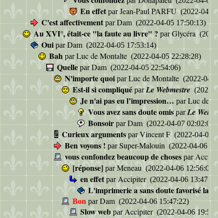
par
(2022-04-06 1
En effet
Jean-Paul PARFU
par
(2022-04-06
C'est affectivement
Dam
par
(2022-04-05 17:50:13)
Au XVI°, était-ce "la faute au livre" ?
Glycéra
par
(2022
Oui
Dam
par
(2022-04-05 17:53:14)
Bah
Luc de Montalte
par
(2022-04-05 22:28:28)
Quelle
Dam
par
(2022-04-05 22:54:06)
N'importe quoi
Luc de Montalte
par
(2022-04-0
Est-il si compliqué
Le Webmestre
par
(2022-0
Je n'ai pas eu l’impression…
Luc de M
par
Vous avez sans doute omis
Le Webme
par
Bonsoir
Dam
par
(2022-04-07 02:02:06)
Curieux arguments
Vincent F
par
(2022-04-05 2
Ben voyons !
Super-Malouin
par
(2022-04-06 00
vous confondez beaucoup de choses
Accipi
par
[réponse]
Meneau
par
(2022-04-06 12:56:01)
en effet
Accipiter
par
(2022-04-06 13:47:01
L'imprimerie a sans doute favorisé la di
Dam
Bon
par
(2022-04-06 15:47:22)
Slow web
Accipiter
par
(2022-04-06 19:54: