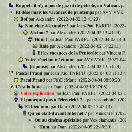
Rappel : il n'y a pas de gaz ni de pétrole, au Vatican.
S
par
Et désormais les vacances de printemps
AVV-VVK
par
(20
Bof
Alexandre
par
(2022-04-02 12:41:29)
Non cher Alexandre !
Jean-Paul PARFU
par
(2022-04-
Ah bon ?
Alexandre
par
(2022-04-02 13:43:29)
Hum !
Jean-Paul PARFU
par
(2022-04-02 14:07:5
Raté
Alexandre
par
(2022-04-02 14:22:11)
Et les vacances de la Pentecôte
Vincent F
par
(2
Votre réaction m' étonne,
AVV-VVK
par
(2022-04-02 
[réponse]
Alexandre
par
(2022-04-02 13:53:29)
Pascal Praud
Jean-Paul PARFU
par
(2022-04-02 11:12:46)
Pacal Praud
FilsDeMarie
par
(2022-04-04 08:59:28)
C'est la faute...
Dam
par
(2022-04-02 13:37:05)
Jean-Paul PARFU
Votre explication
par
(2022-04-02 13:4
Et pourquoi pas à l'électricité ?...
vistemboir2
par
(2022-0
Et bien non.
Dam
par
(2022-04-05 17:47:13)
Qu’en était-il avant Internet ?
Vincent F
par
(2022-04
Ou au cinéma spécialisé
Vox clamantis
par
(2022-0
Hum
Dam
par
(2022-04-05 22:45:30)