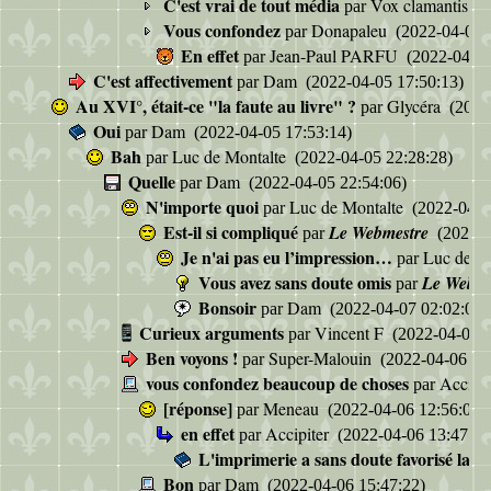
C'est vrai de tout média
Vox clamantis
par
(2
Vous confondez
Donapaleu
par
(2022-04-06 1
En effet
Jean-Paul PARFU
par
(2022-04-06
C'est affectivement
Dam
par
(2022-04-05 17:50:13)
Au XVI°, était-ce "la faute au livre" ?
Glycéra
par
(2022
Oui
Dam
par
(2022-04-05 17:53:14)
Bah
Luc de Montalte
par
(2022-04-05 22:28:28)
Quelle
Dam
par
(2022-04-05 22:54:06)
N'importe quoi
Luc de Montalte
par
(2022-04-0
Est-il si compliqué
Le Webmestre
par
(2022-0
Je n'ai pas eu l’impression…
Luc de M
par
Vous avez sans doute omis
Le Webme
par
Bonsoir
Dam
par
(2022-04-07 02:02:06)
Curieux arguments
Vincent F
par
(2022-04-05 2
Ben voyons !
Super-Malouin
par
(2022-04-06 00
vous confondez beaucoup de choses
Accipi
par
[réponse]
Meneau
par
(2022-04-06 12:56:01)
en effet
Accipiter
par
(2022-04-06 13:47:01
L'imprimerie a sans doute favorisé la di
Bon
Dam
par
(2022-04-06 15:47:22)