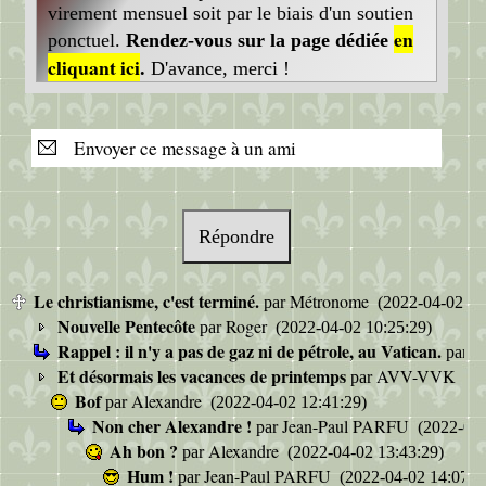
virement mensuel soit par le biais d'un soutien
en
ponctuel.
Rendez-vous sur la page dédiée
cliquant ici
.
D'avance, merci !
Envoyer ce message à un ami
Répondre
Le christianisme, c'est terminé.
Métronome
par
(2022-04-02 10
Nouvelle Pentecôte
Roger
par
(2022-04-02 10:25:29)
Rappel : il n'y a pas de gaz ni de pétrole, au Vatican.
S
par
Et désormais les vacances de printemps
AVV-VVK
par
(20
Bof
Alexandre
par
(2022-04-02 12:41:29)
Non cher Alexandre !
Jean-Paul PARFU
par
(2022-04-
Ah bon ?
Alexandre
par
(2022-04-02 13:43:29)
Hum !
Jean-Paul PARFU
par
(2022-04-02 14:07:5