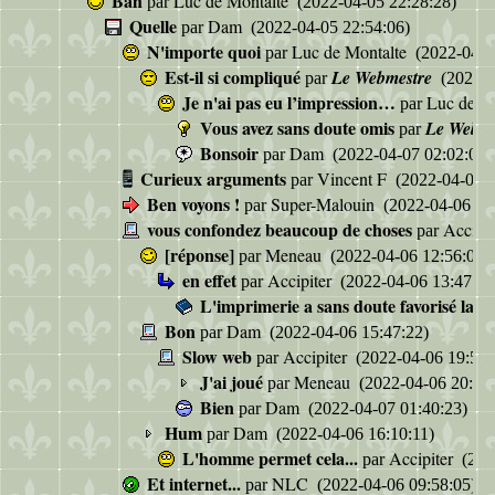
Bah
Luc de Montalte
par
(2022-04-05 22:28:28)
Quelle
Dam
par
(2022-04-05 22:54:06)
N'importe quoi
Luc de Montalte
par
(2022-04-0
Est-il si compliqué
Le Webmestre
par
(2022-0
Je n'ai pas eu l’impression…
Luc de M
par
Vous avez sans doute omis
Le Webme
par
Bonsoir
Dam
par
(2022-04-07 02:02:06)
Curieux arguments
Vincent F
par
(2022-04-05 2
Ben voyons !
Super-Malouin
par
(2022-04-06 00
vous confondez beaucoup de choses
Accipi
par
[réponse]
Meneau
par
(2022-04-06 12:56:01)
en effet
Accipiter
par
(2022-04-06 13:47:01
L'imprimerie a sans doute favorisé la di
Bon
Dam
par
(2022-04-06 15:47:22)
Slow web
Accipiter
par
(2022-04-06 19:54:
J'ai joué
Meneau
par
(2022-04-06 20:23:
Bien
Dam
par
(2022-04-07 01:40:23)
Hum
Dam
par
(2022-04-06 16:10:11)
L'homme permet cela...
Accipiter
par
(202
Et internet...
NLC
par
(2022-04-06 09:58:05)