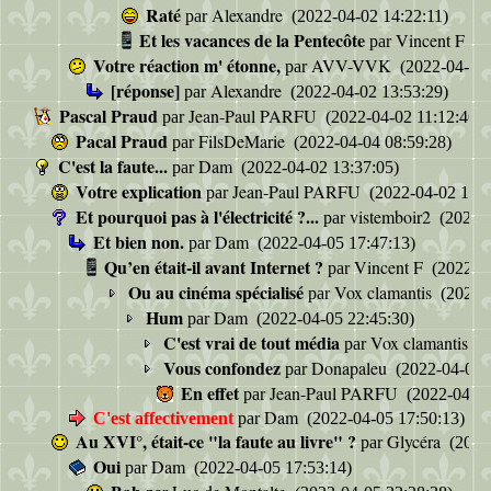
Raté
Alexandre
par
(2022-04-02 14:22:11)
Et les vacances de la Pentecôte
Vincent F
par
(2
Votre réaction m' étonne,
AVV-VVK
par
(2022-04-02 
[réponse]
Alexandre
par
(2022-04-02 13:53:29)
Pascal Praud
Jean-Paul PARFU
par
(2022-04-02 11:12:46)
Pacal Praud
FilsDeMarie
par
(2022-04-04 08:59:28)
C'est la faute...
Dam
par
(2022-04-02 13:37:05)
Votre explication
Jean-Paul PARFU
par
(2022-04-02 13:4
Et pourquoi pas à l'électricité ?...
vistemboir2
par
(2022-0
Et bien non.
Dam
par
(2022-04-05 17:47:13)
Qu’en était-il avant Internet ?
Vincent F
par
(2022-04
Ou au cinéma spécialisé
Vox clamantis
par
(2022-0
Hum
Dam
par
(2022-04-05 22:45:30)
C'est vrai de tout média
Vox clamantis
par
(2
Vous confondez
Donapaleu
par
(2022-04-06 1
En effet
Jean-Paul PARFU
par
(2022-04-06
Dam
C'est affectivement
par
(2022-04-05 17:50:13)
Au XVI°, était-ce "la faute au livre" ?
Glycéra
par
(2022
Oui
Dam
par
(2022-04-05 17:53:14)