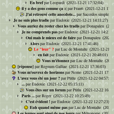
En bref
Leopardi
par
(2021-12-21 17:32:04)
il y a des gens comme ça :(
Fran6
par
(2021-12-21 17:3
J'ai retrouvé cette anecdote...
Sacerdos simplex
par
(
Je ne suis plus tradie
Eudoxie
par
(2021-12-21 14:11:27)
Vous auriez du rester chez les tradis
Donapaleu
par
(202
Je ne comprends pas
Eudoxie
par
(2021-12-21 14:21:1
Oui mais le mieux est de faire
Donapaleu
par
(2021-
Alors
Eudoxie
par
(2021-12-21 17:41:46)
Luc de Montalte
Le "leur" ?
par
(2021-12-21 18
en fait
Eudoxie
par
(2021-12-21 20:48:01)
Vous m'étonnez
Luc de Montalte
par
(2021
[réponse]
Regnum Galliae
par
(2021-12-21 17:36:03)
Vous m'ouvrez de horizons
Nemo
par
(2021-12-21 17:57
L'avez vous été un jour ?
Ptitlu
par
(2021-12-22 04:57:28
...
Eudoxie
par
(2021-12-22 05:15:11)
Vous êtes sur un forum
Ptitlu
par
(2021-12-22 16:22
Paris ...
Roger
par
(2021-12-22 10:25:49)
C'est évident !
Eudoxie
par
(2021-12-22 12:27:23)
Euh quand même pas
Luc de Montalte
par
(2021-
Les jeunes sont ainsi de nos jours
Métronome
par
(2021-1