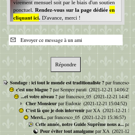
virement mensuel soit par le biais d'un soutien
en
ponctuel.
Rendez-vous sur la page dédiée
cliquant ici
.
D'avance, merci !
Envoyer ce message à un ami
Répondre
Sondage : ici tout le monde est traditionaliste ?
francesco_
par
c'est une blague ?
Semper parati
par
(2021-12-21 14:06:27)
...et votre niveau ?
francesco_05
par
(2021-12-21 14:45:51
Cher Monsieur
Eudoxie
par
(2021-12-21 15:04:52)
C'est là que je dois intervenir
XA
par
(2021-12-21 15:
Merci...
francesco_05
par
(2021-12-21 15:36:57)
Cette année, notre Guide Suprême nous a...
S
par
Pour éviter tout amalgame
XA
par
(2021-12-21