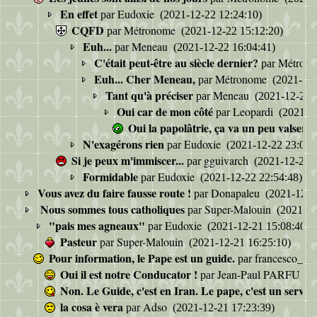
En effet
Eudoxie
par
(2021-12-22 12:24:10)
CQFD
Métronome
par
(2021-12-22 15:12:20)
Euh...
Meneau
par
(2021-12-22 16:04:41)
C'était peut-être au siècle dernier?
Métron
par
Euh... Cher Meneau,
Métronome
par
(2021-12-
Tant qu'à préciser
Meneau
par
(2021-12-22 1
Oui car de mon côté
Leopardi
par
(2021-12
Oui la papolâtrie, ça va un peu valser...
N'exagérons rien
Eudoxie
par
(2021-12-22 23:06:
Si je peux m'immiscer...
gguivarch
par
(2021-12-22 1
Formidable
Eudoxie
par
(2021-12-22 22:54:48)
Vous avez du faire fausse route !
Donapaleu
par
(2021-12-2
Nous sommes tous catholiques
Super-Malouin
par
(2021-12
"pais mes agneaux"
Eudoxie
par
(2021-12-21 15:08:40)
Pasteur
Super-Malouin
par
(2021-12-21 16:25:10)
Pour information, le Pape est un guide.
francesco_05
par
Oui il est notre Conducator !
Jean-Paul PARFU
par
(2
Non. Le Guide, c'est en Iran. Le pape, c'est un servit
la cosa è vera
Adso
par
(2021-12-21 17:23:39)