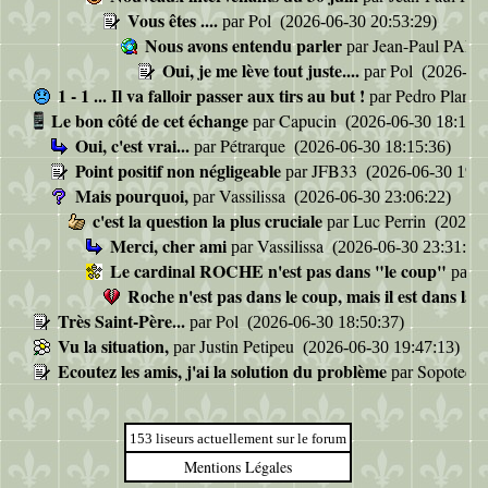
Vous êtes ....
Pol
par
(2026-06-30 20:53:29)
Nous avons entendu parler
Jean-Paul PAR
par
Oui, je me lève tout juste....
Pol
par
(2026-07-
1 - 1 ... Il va falloir passer aux tirs au but !
Pedro Plano
par
Le bon côté de cet échange
Capucin
par
(2026-06-30 18:12:2
Oui, c'est vrai...
Pétrarque
par
(2026-06-30 18:15:36)
Point positif non négligeable
JFB33
par
(2026-06-30 19:1
Mais pourquoi,
Vassilissa
par
(2026-06-30 23:06:22)
c'est la question la plus cruciale
Luc Perrin
par
(2026-0
Merci, cher ami
Vassilissa
par
(2026-06-30 23:31:02
Le cardinal ROCHE n'est pas dans "le coup"
C
par
Roche n'est pas dans le coup, mais il est dans la pl
Très Saint-Père...
Pol
par
(2026-06-30 18:50:37)
Vu la situation,
Justin Petipeu
par
(2026-06-30 19:47:13)
Ecoutez les amis, j'ai la solution du problème
Sopotec
par
(
153 liseurs actuellement sur le forum
Mentions Légales