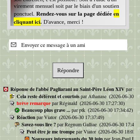
virement mensuel soit par le biais d'un soutien
en
ponctuel.
Rendez-vous sur la page dédiée
cliquant ici
.
D'avance, merci !
Envoyer ce message à un ami
Répondre
Réponse de l'abbé Pagliarani au Saint-Père Léon XIV
Ca
par
Cela reste déférent et courtois
Athanase
par
(2026-06-30 17
Réginald
brève remarque
par
(2026-06-30 17:27:30)
Beaucoup plus grave ...
ptk
par
(2026-06-30 17:34:42)
Réaction
Viator
par
(2026-06-30 17:37:49)
Savez-vous lire ?
Regnum Galliae
par
(2026-06-30 17:47:5
Peut être je me trompe
Viator
par
(2026-06-30 18:03:4
Nouveaux intervenants du 30 juin
Jean-Paul P
par