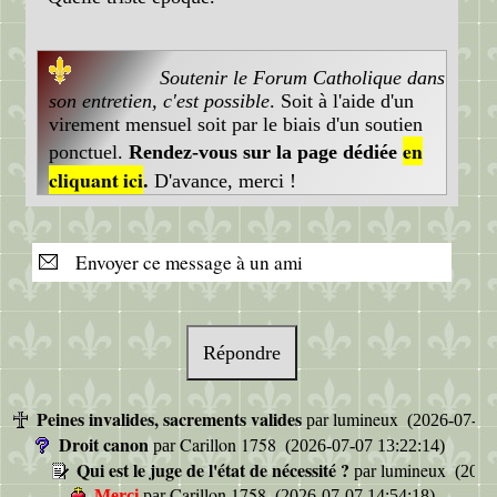
Soutenir le Forum Catholique dans
son entretien, c'est possible
. Soit à l'aide d'un
virement mensuel soit par le biais d'un soutien
en
ponctuel.
Rendez-vous sur la page dédiée
cliquant ici
.
D'avance, merci !
Envoyer ce message à un ami
Répondre
Peines invalides, sacrements valides
lumineux
par
(2026-07-07 
Droit canon
Carillon 1758
par
(2026-07-07 13:22:14)
Qui est le juge de l'état de nécessité ?
lumineux
par
(2026
Carillon 1758
Merci
par
(2026-07-07 14:54:18)