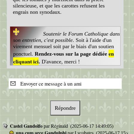
silencieuse, et que les carottes refusent les
engrais non synodaux.
Soutenir le Forum Catholique dans
son entretien, c'est possible
. Soit à l'aide d'un
virement mensuel soit par le biais d'un soutien
en
ponctuel.
Rendez-vous sur la page dédiée
cliquant ici
.
D'avance, merci !
Envoyer ce message à un ami
Répondre
Castel Gandolfo
Réginald
par
(2025-06-17 14:49:05)
una cum arce Gandulphi
Lycobates
par
(2025-06-17 15:47: