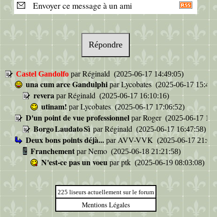
Envoyer ce message à un ami
Répondre
Réginald
Castel Gandolfo
par
(2025-06-17 14:49:05)
una cum arce Gandulphi
Lycobates
par
(2025-06-17 15:47:
revera
Réginald
par
(2025-06-17 16:10:16)
utinam!
Lycobates
par
(2025-06-17 17:06:52)
D'un point de vue professionnel
Roger
par
(2025-06-17 16:
Borgo Laudato Sì
Réginald
par
(2025-06-17 16:47:58)
Deux bons points déjà...
AVV-VVK
par
(2025-06-17 21:07:
Franchement
Nemo
par
(2025-06-18 21:21:58)
N'est-ce pas un voeu
ptk
par
(2025-06-19 08:03:08)
225 liseurs actuellement sur le forum
Mentions Légales