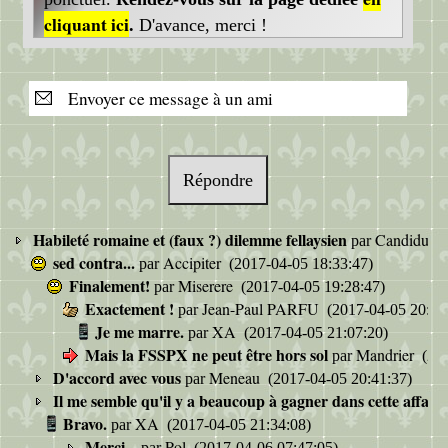
cliquant ici
.
D'avance, merci !
Envoyer ce message à un ami
Répondre
Habileté romaine et (faux ?) dilemme fellaysien
Candidus
par
(
sed contra...
Accipiter
par
(2017-04-05 18:33:47)
Finalement!
Miserere
par
(2017-04-05 19:28:47)
Exactement !
Jean-Paul PARFU
par
(2017-04-05 20:26
Je me marre.
XA
par
(2017-04-05 21:07:20)
Mais la FSSPX ne peut être hors sol
Mandrier
par
(201
D'accord avec vous
Meneau
par
(2017-04-05 20:41:37)
Il me semble qu'il y a beaucoup à gagner dans cette affaire
Bravo.
XA
par
(2017-04-05 21:34:08)
Merci...
Pol
par
(2017-04-06 07:47:05)