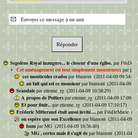
Envoyer ce message à un ami
Répondre
Segolène Royal inaugure... le choeur d'une église.
FilsDeM
par
ptk
Cet aménagement est tout simplement monstrueux
par
ces monticules crados
blamont
par
(2011-04-09 09:54:47)
au fait qui est ce monsieur
blamont
par
(2011-04-09 10
Scandale
etienne_rg
par
(2011-04-09 10:58:29)
A propos de Poitiers
etienne_rg
par
(2011-04-09 17:09:24
Et pour finir...
etienne_rg
par
(2011-04-09 17:10:17)
Fréderic Mitterand était aussi invité....
FilsDeMarie
par
(20
on espère que son Excellence
blamont
par
(2011-04-09 15
hum
MG
par
(2011-04-09 16:56:40)
MG , certes mais il s'agit de
blamont
par
(2011-04-10