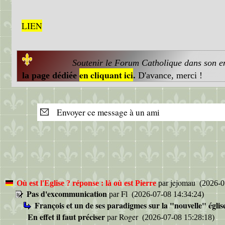
LIEN
Soutenir le Forum Catholique dans son ent
en cliquant ici
la page dédiée
.
D'avance, merci !
Envoyer ce message à un ami
jejomau
Où est l'Eglise ? réponse : là où est Pierre
par
(2026-0
Pas d'excommunication
Fl
par
(2026-07-08 14:34:24)
François et un de ses paradigmes sur la "nouvelle" églis
En effet il faut préciser
Roger
par
(2026-07-08 15:28:18)