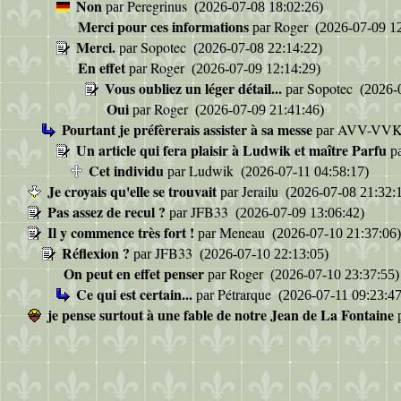
Non
Peregrinus
par
(2026-07-08 18:02:26)
Merci pour ces informations
Roger
par
(2026-07-09 12
Merci.
Sopotec
par
(2026-07-08 22:14:22)
En effet
Roger
par
(2026-07-09 12:14:29)
Vous oubliez un léger détail...
Sopotec
par
(2026-0
Oui
Roger
par
(2026-07-09 21:41:46)
Pourtant je préfèrerais assister à sa messe
AVV-VV
par
Un article qui fera plaisir à Ludwik et maître Parfu
p
Cet individu
Ludwik
par
(2026-07-11 04:58:17)
Je croyais qu'elle se trouvait
Jerailu
par
(2026-07-08 21:32:
Pas assez de recul ?
JFB33
par
(2026-07-09 13:06:42)
Il y commence très fort !
Meneau
par
(2026-07-10 21:37:06)
Réflexion ?
JFB33
par
(2026-07-10 22:13:05)
On peut en effet penser
Roger
par
(2026-07-10 23:37:55)
Ce qui est certain...
Pétrarque
par
(2026-07-11 09:23:47
je pense surtout à une fable de notre Jean de La Fontaine