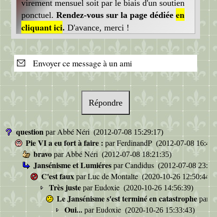
virement mensuel soit par le biais d'un soutien
en
ponctuel.
Rendez-vous sur la page dédiée
cliquant ici
.
D'avance, merci !
Envoyer ce message à un ami
Répondre
question
Abbé Néri
par
(2012-07-08 15:29:17)
Pie VI a eu fort à faire :
FerdinandP
par
(2012-07-08 16:43:
bravo
Abbé Néri
par
(2012-07-08 18:21:35)
Jansénisme et Lumiéres
Candidus
par
(2012-07-08 23:10
C'est faux
Luc de Montalte
par
(2020-10-26 12:50:44)
Très juste
Eudoxie
par
(2020-10-26 14:56:39)
Le Jansénisme s'est terminé en catastrophe
P
par
Oui...
Eudoxie
par
(2020-10-26 15:33:43)