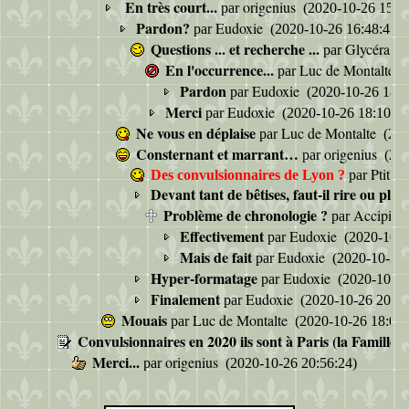
En très court...
origenius
par
(2020-10-26 15:34
Pardon?
Eudoxie
par
(2020-10-26 16:48:45)
Questions ... et recherche ...
Glycéra
par
(2
En l'occurrence...
Luc de Montalte
par
(
Pardon
Eudoxie
par
(2020-10-26 18:1
Merci
Eudoxie
par
(2020-10-26 18:10:19
Ne vous en déplaise
Luc de Montalte
par
(202
Consternant et marrant…
origenius
par
(202
Ptitlu
Des convulsionnaires de Lyon ?
par
Devant tant de bêtises, faut-il rire ou pleu
Problème de chronologie ?
Accipite
par
Effectivement
Eudoxie
par
(2020-10-2
Mais de fait
Eudoxie
par
(2020-10-26 
Hyper-formatage
Eudoxie
par
(2020-10-26
Finalement
Eudoxie
par
(2020-10-26 20:51
Mouais
Luc de Montalte
par
(2020-10-26 18:02:
Convulsionnaires en 2020 ils sont à Paris (la Famille)
Merci...
origenius
par
(2020-10-26 20:56:24)