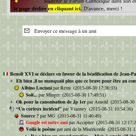
Soutenir le Forum Catholique dans son ent
en cliquant ici
la page dédiée
.
D'avance, merci !
Envoyer ce message à un ami
Benoît XVI se déclare en faveur de la béatification de Jean-Pa
Eh bien ,il ne manquait plus que ce brave pour être au co
Albino Luciani
Rémi
par
(2015-08-30 17:36:33)
Soit...
Minger
par
(2015-08-30 17:49:51)
Ok pour la canonisation de Jp 1er
Arnold
par
(2015-08-30 
“Un curieux incident”
Vianney
par
(2015-08-31 10:54:36)
Source ?
MG
par
(2015-08-31 11:46:49)
Accipiter
Google est notre ami
par
(2015-08-31 12:17:2
Voilà le poême
ami de la Miséricorde
par
(2015-08-31 1
Il y a bien un grand mystère …Mais à savoir s’il éta