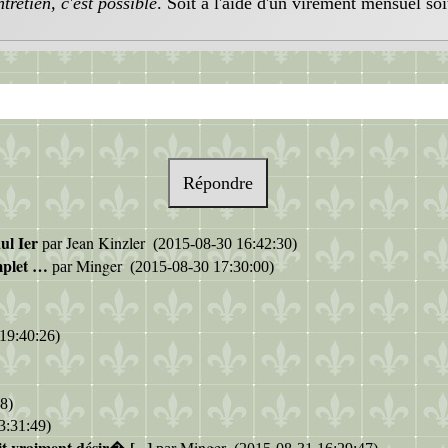
retien, c'est possible
. Soit à l'aide d'un virement mensuel soi
Répondre
ul Ier
Jean Kinzler
par
(2015-08-30 16:42:30)
mplet …
Minger
par
(2015-08-30 17:30:00)
19:40:26)
8)
3:31:49)
it vraiment désir� [...]
Minger