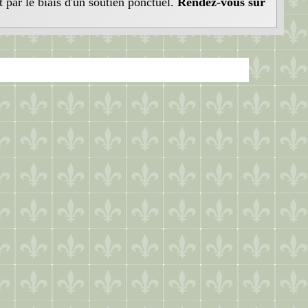
t par le biais d'un soutien ponctuel.
Rendez-vous sur