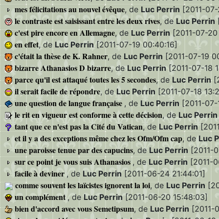
mes félicitations au nouvel évêque
, de
Luc Perrin
[2011-07-
le contraste est saisissant entre les deux rives
, de
Luc Perrin
c'est pire encore en Allemagne
, de
Luc Perrin
[2011-07-20 
en effet
, de
Luc Perrin
[2011-07-19 00:40:16]
c'était la thèse de K. Rahner
, de
Luc Perrin
[2011-07-19 0
bizarre Athanasios D bizarre
, de
Luc Perrin
[2011-07-18 1
parce qu'il est attaqué toutes les 5 secondes
, de
Luc Perrin
[
il serait facile de répondre
, de
Luc Perrin
[2011-07-18 13:2
une question de langue française
, de
Luc Perrin
[2011-07-1
le rit en vigueur est conforme à cette décision
, de
Luc Perrin
tant que ce n'est pas la Cité du Vatican
, de
Luc Perrin
[2011
et il y a des exceptions même chez les Ofm/Ofm cap
, de
Luc P
une paroisse tenue par des capucins
, de
Luc Perrin
[2011-0
sur ce point je vous suis Athanasios
, de
Luc Perrin
[2011-06
facile à deviner
, de
Luc Perrin
[2011-06-24 21:44:01]
comme souvent les laïcistes ignorent la loi
, de
Luc Perrin
[20
un complément
, de
Luc Perrin
[2011-06-20 15:48:03]
bien d'accord avec vous Semetipsum
, de
Luc Perrin
[2011-0