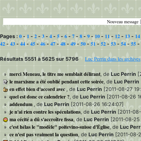
Nouveau message
0
1
2
3
4
5
6
7
8
9
10
11
12
13
14
Pages :
-
-
-
-
-
-
-
-
-
-
-
-
-
-
42
43
44
45
46
47
48
49
50
51
52
53
54
55
-
-
-
-
-
-
-
-
-
-
-
-
-
-
Luc Perrin dans les archives
Résultats 5551 à 5625 sur 5796
merci Meneau, le titre me semblait délirant
, de
Luc Perrin
[
le marxisme a été oublié pendant cette soirée
, de
Luc Perrin
en effet bien d'accord avec
, de
Luc Perrin
[2011-08-27 19:
quel est donc ce calendrier ?
, de
Luc Perrin
[2011-08-26 16
addendum
, de
Luc Perrin
[2011-08-26 16:24:07]
je n'ai rien contre les spéculations
, de
Luc Perrin
[2011-08-
ma cécité a dû s'accroître fissa
, de
Luc Perrin
[2011-08-25 
c'est hélas le "modèle" poitevino-suisse d'Église
, de
Luc Perr
ce n'est pas vraiment la question
, de
Luc Perrin
[2011-08-2