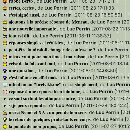
l'abbé Berto
, de
Luc Perrin
[2011-08-23 17:17:21]
certes, certes
, de
Luc Perrin
[2011-08-23 17:11:33]
c'est signé aussi
, de
Luc Perrin
[2011-08-23 16:50:59]
ajoutons à la précise réponse de Meneau
, de
Luc Perrin
[20
une nouvelle importante
, de
Luc Perrin
[2011-08-22 11:13
tout est dit
, de
Luc Perrin
[2011-08-11 11:38:37]
réponses simples et réalistes
, de
Luc Perrin
[2011-08-11 11
peut-être faudrait-il changer de confesseur ?
, de
Luc Perrin
mieux vaut pour mon âme et ma raison
, de
Luc Perrin
[201
crise de la foi avant tout
, de
Luc Perrin
[2011-08-01 18:14:
une question
, de
Luc Perrin
[2011-08-01 14:08:50]
c'est infâme en effet mais
, de
Luc Perrin
[2011-08-01 13:5
attention au "breivikisme" : c'est simplement
, de
Luc Perrin
réponse à une réponse bien lointaine
, de
Luc Perrin
[2011-0
ce sont surtout les attaques contre
, de
Luc Perrin
[2011-07-
si je peux répondre
, de
Luc Perrin
[2011-07-28 18:51:44]
merci Nemo et XA : un peu de bon sens
, de
Luc Perrin
[201
le retour de quelques protestants en corps
, de
Luc Perrin
[2
la pointe de mon propos
, de
Luc Perrin
[2011-07-27 10:15