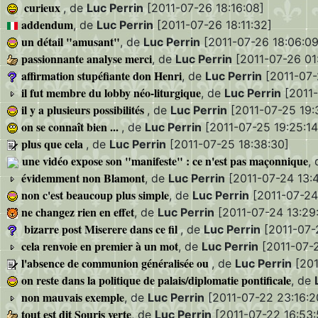
curieux
, de
Luc Perrin
[2011-07-26 18:16:08]
addendum
, de
Luc Perrin
[2011-07-26 18:11:32]
un détail "amusant"
, de
Luc Perrin
[2011-07-26 18:06:09
passionnante analyse merci
, de
Luc Perrin
[2011-07-26 01:
affirmation stupéfiante don Henri
, de
Luc Perrin
[2011-07-
il fut membre du lobby néo-liturgique
, de
Luc Perrin
[2011-
il y a plusieurs possibilités
, de
Luc Perrin
[2011-07-25 19:
on se connaît bien ...
, de
Luc Perrin
[2011-07-25 19:25:14
plus que cela
, de
Luc Perrin
[2011-07-25 18:38:30]
une vidéo expose son "manifeste" : ce n'est pas maçonnique
,
évidemment non Blamont
, de
Luc Perrin
[2011-07-24 13:4
non c'est beaucoup plus simple
, de
Luc Perrin
[2011-07-24
ne changez rien en effet
, de
Luc Perrin
[2011-07-24 13:29
bizarre post Miserere dans ce fil
, de
Luc Perrin
[2011-07-
cela renvoie en premier à un mot
, de
Luc Perrin
[2011-07-2
l'absence de communion généralisée ou
, de
Luc Perrin
[201
on reste dans la politique de palais/diplomatie pontificale
, de
non mauvais exemple
, de
Luc Perrin
[2011-07-22 23:16:2
tout est dit Souris verte
, de
Luc Perrin
[2011-07-22 16:53: