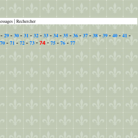
messages
Rechercher
|
29
30
31
32
33
34
35
36
37
38
39
40
41
-
-
-
-
-
-
-
-
-
-
-
-
-
-
70
71
72
73
75
76
77
-
-
-
-
74
-
-
-