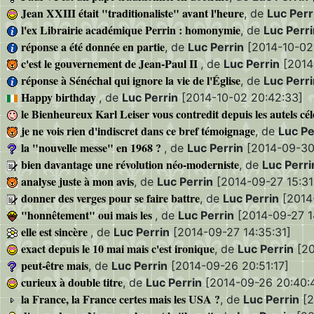
Jean XXIII était "traditionaliste" avant l'heure
, de
Luc Perr
l'ex Librairie académique Perrin : homonymie
, de
Luc Perri
réponse a été donnée en partie
, de
Luc Perrin
[2014-10-02
c'est le gouvernement de Jean-Paul II
, de
Luc Perrin
[2014
réponse à Sénéchal qui ignore la vie de l'Église
, de
Luc Perri
Happy birthday
, de
Luc Perrin
[2014-10-02 20:42:33]
le Bienheureux Karl Leiser vous contredit depuis les autels cél
je ne vois rien d'indiscret dans ce bref témoignage
, de
Luc Pe
la "nouvelle messe" en 1968 ?
, de
Luc Perrin
[2014-09-30
bien davantage une révolution néo-moderniste
, de
Luc Perri
analyse juste à mon avis
, de
Luc Perrin
[2014-09-27 15:31
donner des verges pour se faire battre
, de
Luc Perrin
[2014-
"honnêtement" oui mais les
, de
Luc Perrin
[2014-09-27 1
elle est sincère
, de
Luc Perrin
[2014-09-27 14:35:31]
exact depuis le 10 mai mais c'est ironique
, de
Luc Perrin
[20
peut-être mais
, de
Luc Perrin
[2014-09-26 20:51:17]
curieux à double titre
, de
Luc Perrin
[2014-09-26 20:40:
la France, la France certes mais les USA ?
, de
Luc Perrin
[2