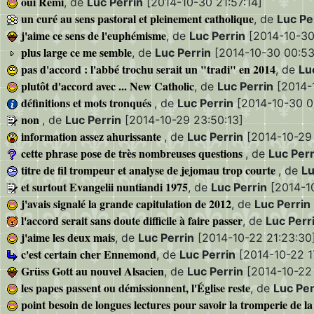
oui Rémi
, de
Luc Perrin
[2014-10-30 21:57:14]
un curé au sens pastoral et pleinement catholique
, de
Luc Pe
j'aime ce sens de l'euphémisme
, de
Luc Perrin
[2014-10-30
plus large ce me semble
, de
Luc Perrin
[2014-10-30 00:53
pas d'accord : l'abbé trochu serait un "tradi" en 2014
, de
Lu
plutôt d'accord avec ... New Catholic
, de
Luc Perrin
[2014-
définitions et mots tronqués
, de
Luc Perrin
[2014-10-30 0
non
, de
Luc Perrin
[2014-10-29 23:50:13]
information assez ahurissante
, de
Luc Perrin
[2014-10-29
cette phrase pose de très nombreuses questions
, de
Luc Perr
titre de fil trompeur et analyse de jejomau trop courte
, de
Lu
et surtout Evangelii nuntiandi 1975
, de
Luc Perrin
[2014-10
j'avais signalé la grande capitulation de 2012
, de
Luc Perrin
l'accord serait sans doute difficile à faire passer
, de
Luc Perr
j'aime les deux mais
, de
Luc Perrin
[2014-10-22 21:23:30
c'est certain cher Ennemond
, de
Luc Perrin
[2014-10-22 17
Grüss Gott au nouvel Alsacien
, de
Luc Perrin
[2014-10-22 
les papes passent ou démissionnent, l'Église reste
, de
Luc Per
point besoin de longues lectures pour savoir la tromperie de l