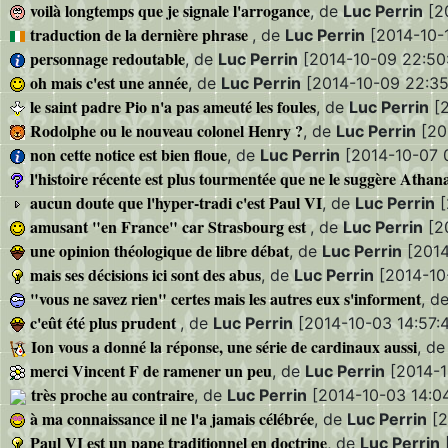
voilà longtemps que je signale l'arrogance
, de
Luc Perrin
[20
traduction de la dernière phrase
, de
Luc Perrin
[2014-10-1
personnage redoutable
, de
Luc Perrin
[2014-10-09 22:50
oh mais c'est une année
, de
Luc Perrin
[2014-10-09 22:35
le saint padre Pio n'a pas ameuté les foules
, de
Luc Perrin
[2
Rodolphe ou le nouveau colonel Henry ?
, de
Luc Perrin
[20
non cette notice est bien floue
, de
Luc Perrin
[2014-10-07 0
l'histoire récente est plus tourmentée que ne le suggère Athan
aucun doute que l'hyper-tradi c'est Paul VI
, de
Luc Perrin
[
amusant "en France" car Strasbourg est
, de
Luc Perrin
[20
une opinion théologique de libre débat
, de
Luc Perrin
[2014
mais ses décisions ici sont des abus
, de
Luc Perrin
[2014-10-
"vous ne savez rien" certes mais les autres eux s'informent
, d
c'eût été plus prudent
, de
Luc Perrin
[2014-10-03 14:57:
Ion vous a donné la réponse, une série de cardinaux aussi
, d
merci Vincent F de ramener un peu
, de
Luc Perrin
[2014-1
très proche au contraire
, de
Luc Perrin
[2014-10-03 14:0
à ma connaissance il ne l'a jamais célébrée
, de
Luc Perrin
[2
Paul VI est un pape traditionnel en doctrine
, de
Luc Perrin