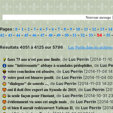
Nouveau message
0
1
2
3
4
5
6
7
8
9
10
11
12
13
14
Pages :
-
-
-
-
-
-
-
-
-
-
-
-
-
-
42
43
44
45
46
47
48
49
50
51
52
53
55
-
-
-
-
-
-
-
-
-
-
-
-
54
-
Luc Perrin dans les archives
Résultats 4051 à 4125 sur 5796
faux 75 ans n'est pas une limite
, de
Luc Perrin
[2014-11-10
une "intéressante" abbaye à scandales pédophiles
, de
Luc Pe
votre conclusion est abusive
, de
Luc Perrin
[2014-11-04 14
votre post est bizarre postit
, de
Luc Perrin
[2014-11-04 00
"dialogue" de sourds ...
, de
Luc Perrin
[2014-11-03 14:32
oui il doit être expert au Synode de 2015
, de
Luc Perrin
[201
la seule façon pour l'instant
, de
Luc Perrin
[2014-10-31 23
évidemment vu sous cet angle mais
, de
Luc Perrin
[2014-10
et bien il aurait redécouvert Vatican II
, de
Luc Perrin
[2014