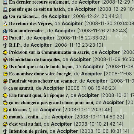
En dernier recours seulement
, de
Accipiter
[2008-12-29 1
pas sûr que ce soit un batch
, de
Accipiter
[2008-12-29 10:
On va tâcher...
, de
Accipiter
[2008-12-24 20:44:31]
De retour des Vêpres
, de
Accipiter
[2008-11-30 20:04:08
Bon anniversaire.
, de
Accipiter
[2008-11-26 21:52:43]
Pareil !
, de
Accipiter
[2008-11-16 22:33:02]
R.I.P.
, de
Accipiter
[2008-11-13 23:23:10]
Précision sur la Communicatio in sacris
, de
Accipiter
[2008
Bénédiction de fiançailles
, de
Accipiter
[2008-11-09 16:50
Ils n'ont que cela de toute façon
, de
Accipiter
[2008-11-08 
Economisez donc votre énergie
, de
Accipiter
[2008-11-08 1
Faudrait vous acheter un scanner
, de
Accipiter
[2008-11-0
ça se saurait
, de
Accipiter
[2008-11-08 15:46:23]
Elle fumait quoi, à l'époque ?
, de
Accipiter
[2008-10-31 17
ça ne changera pas grand chose pour moi
, de
Accipiter
[20
à Rosans !
, de
Accipiter
[2008-10-11 20:31:46]
mouais... enfin...
, de
Accipiter
[2008-10-11 14:50:22]
c'est vrai au fait
, de
Accipiter
[2008-10-10 21:42:14]
Intention de prière
, de
Accipiter
[2008-10-06 10:31:14]