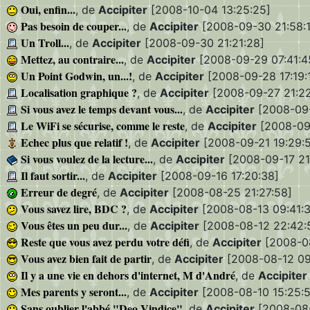
Oui, enfin...
, de
Accipiter
[2008-10-04 13:25:25]
Pas besoin de couper...
, de
Accipiter
[2008-09-30 21:58:1
Un Troll...
, de
Accipiter
[2008-09-30 21:21:28]
Mettez, au contraire...
, de
Accipiter
[2008-09-29 07:41:4
Un Point Godwin, un...!
, de
Accipiter
[2008-09-28 17:19:1
Localisation graphique ?
, de
Accipiter
[2008-09-27 21:22
Si vous avez le temps devant vous...
, de
Accipiter
[2008-09-
Le WiFi se sécurise, comme le reste
, de
Accipiter
[2008-09-
Echec plus que relatif !
, de
Accipiter
[2008-09-21 19:29:
Si vous voulez de la lecture...
, de
Accipiter
[2008-09-17 21
Il faut sortir...
, de
Accipiter
[2008-09-16 17:20:38]
Erreur de degré
, de
Accipiter
[2008-08-25 21:27:58]
Vous savez lire, BDC ?
, de
Accipiter
[2008-08-13 09:41:3
Vous êtes un peu dur...
, de
Accipiter
[2008-08-12 22:42:
Reste que vous avez perdu votre défi
, de
Accipiter
[2008-08
Vous avez bien fait de partir
, de
Accipiter
[2008-08-12 09
Il y a une vie en dehors d'internet, M d'André
, de
Accipiter
Mes parents y seront...
, de
Accipiter
[2008-08-10 15:25:
Sans oublier l'abbé "Deo Vindice"
, de
Accipiter
[2008-08-