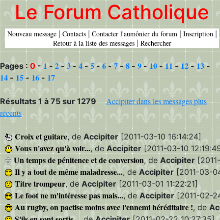
Le Forum Catholique
Nouveau message
Contacts
Contacter l'aumônier du forum
Inscription
|
|
|
|
Retour à la liste des messages
Rechercher
|
1
2
3
4
5
6
7
8
9
10
11
12
13
Pages :
0
-
-
-
-
-
-
-
-
-
-
-
-
-
-
14
15
16
17
-
-
-
Accipiter dans les messages plus
Résultats 1 à 75 sur 1279
récents
Croix et guitare
, de
Accipiter
[2011-03-10 16:14:24]
Vous n'avez qu'à voir...
, de
Accipiter
[2011-03-10 12:19:4
Un temps de pénitence et de conversion
, de
Accipiter
[2011-
Il y a tout de même maladresse...
, de
Accipiter
[2011-03-04
Titre trompeur
, de
Accipiter
[2011-03-01 11:22:21]
Le foot ne m'intéresse pas mais...
, de
Accipiter
[2011-02-24
Au rugby, on pactise moins avec l'ennemi héréditaire !
, de
Ac
S'ils en sont sortis...
, de
Accipiter
[2011-02-22 10:27:35]