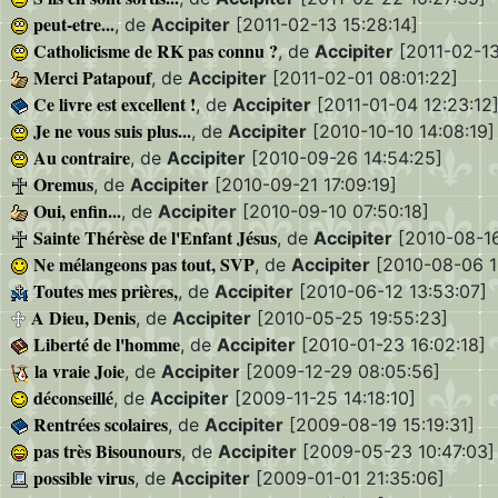
peut-etre...
, de
Accipiter
[2011-02-13 15:28:14]
Catholicisme de RK pas connu ?
, de
Accipiter
[2011-02-13
Merci Patapouf
, de
Accipiter
[2011-02-01 08:01:22]
Ce livre est excellent !
, de
Accipiter
[2011-01-04 12:23:12
Je ne vous suis plus...
, de
Accipiter
[2010-10-10 14:08:19]
Au contraire
, de
Accipiter
[2010-09-26 14:54:25]
Oremus
, de
Accipiter
[2010-09-21 17:09:19]
Oui, enfin...
, de
Accipiter
[2010-09-10 07:50:18]
Sainte Thérèse de l'Enfant Jésus
, de
Accipiter
[2010-08-16
Ne mélangeons pas tout, SVP
, de
Accipiter
[2010-08-06 1
Toutes mes prières,
, de
Accipiter
[2010-06-12 13:53:07]
A Dieu, Denis
, de
Accipiter
[2010-05-25 19:55:23]
Liberté de l'homme
, de
Accipiter
[2010-01-23 16:02:18]
la vraie Joie
, de
Accipiter
[2009-12-29 08:05:56]
déconseillé
, de
Accipiter
[2009-11-25 14:18:10]
Rentrées scolaires
, de
Accipiter
[2009-08-19 15:19:31]
pas très Bisounours
, de
Accipiter
[2009-05-23 10:47:03]
possible virus
, de
Accipiter
[2009-01-01 21:35:06]