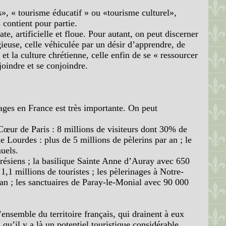
s», « tourisme éducatif » ou «tourisme culturel»,
s contient pour partie.
ate, artificielle et floue. Pour autant, on peut discerner
gieuse, celle véhiculée par un désir d’apprendre, de
 et la culture chrétienne, celle enfin de se « ressourcer
joindre et se conjoindre.
ages en France est très importante. On peut
-Cœur de Paris : 8 millions de visiteurs dont 30% de
de Lourdes : plus de 5 millions de pèlerins par an ; le
uels.
hérésiens ; la basilique Sainte Anne d’Auray avec 650
1,1 millions de touristes ; les pèlerinages à Notre-
an ; les sanctuaires de Paray-le-Monial avec 90 000
’ensemble du territoire français, qui drainent à eux
u’il y a là un potentiel touristique considérable .