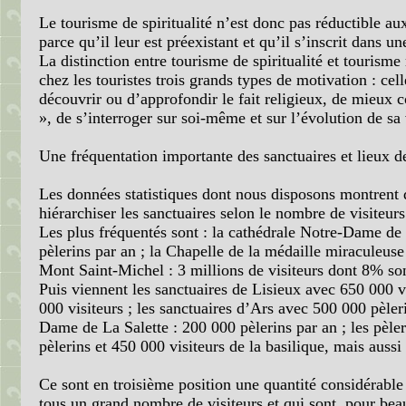
Le tourisme de spiritualité n’est donc pas réductible au
parce qu’il leur est préexistant et qu’il s’inscrit dans u
La distinction entre tourisme de spiritualité et tourisme r
chez les touristes trois grands types de motivation : cel
découvrir ou d’approfondir le fait religieux, de mieux con
», de s’interroger sur soi-même et sur l’évolution de sa
Une fréquentation importante des sanctuaires et lieux d
Les données statistiques dont nous disposons montrent q
hiérarchiser les sanctuaires selon le nombre de visiteurs
Les plus fréquentés sont : la cathédrale Notre-Dame de P
pèlerins par an ; la Chapelle de la médaille miraculeuse 
Mont Saint-Michel : 3 millions de visiteurs dont 8% son
Puis viennent les sanctuaires de Lisieux avec 650 000 vi
000 visiteurs ; les sanctuaires d’Ars avec 500 000 pèleri
Dame de La Salette : 200 000 pèlerins par an ; les pèl
pèlerins et 450 000 visiteurs de la basilique, mais auss
Ce sont en troisième position une quantité considérable d
tous un grand nombre de visiteurs et qui sont, pour beau