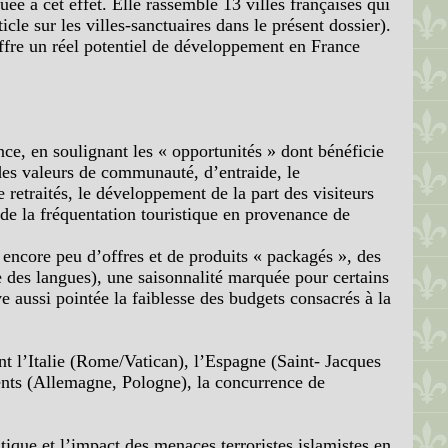
uée à cet effet. Elle rassemble 13 villes françaises qui
icle sur les villes-sanctuaires dans le présent dossier).
offre un réel potentiel de développement en France
nce, en soulignant les « opportunités » dont bénéficie
des valeurs de communauté, d’entraide, le
retraités, le développement de la part des visiteurs
 de la fréquentation touristique en provenance de
 encore peu d’offres et de produits « packagés », des
ue des langues), une saisonnalité marquée pour certains
ve aussi pointée la faiblesse des budgets consacrés à la
t l’Italie (Rome/Vatican), l’Espagne (Saint- Jacques
ents (Allemagne, Pologne), la concurrence de
tique et l’impact des menaces terroristes islamistes en