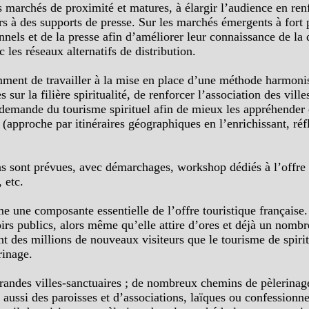
s marchés de proximité et matures, à élargir l’audience en ren
urs à des supports de presse. Sur les marchés émergents à fort
els et de la presse afin d’améliorer leur connaissance de la di
 les réseaux alternatifs de distribution.
mment de travailler à la mise en place d’une méthode harmonisé
 sur la filière spiritualité, de renforcer l’association des vil
la demande du tourisme spirituel afin de mieux les appréhender
er (approche par itinéraires géographiques en l’enrichissant, 
s sont prévues, avec démarchages, workshop dédiés à l’offre spi
 etc.
mme une composante essentielle de l’offre touristique françai
rs publics, alors même qu’elle attire d’ores et déjà un nombre 
des millions de nouveaux visiteurs que le tourisme de spiritua
rinage.
s grandes villes-sanctuaires ; de nombreux chemins de pèlerina
is aussi des paroisses et d’associations, laïques ou confessionn