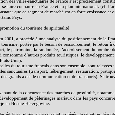
tion des villes-sanctuaires de France s’est précisément constit
e faire connaître en France et au plan international. (cf. l’art
onstater que ce segment de marché est en forte croissance et 
rtains Pays.
 promotion du tourisme de spiritualité
é en 2001, a procédé à une analyse du positionnement de la Fra
tourisme, portée par le besoin de ressourcement, le retour à 
rt, le patrimoine, la randonnée, l’accroissement du nombre de 
 qui consomme d’autres produits touristiques, le développement
 Etats-Unis).
celles du tourisme français dans son ensemble, sont relevées :
illes sanctuaires (transport, hébergement, restauration, pratiq
nés des grands axes de communication et de transports). Se trou
rovenant de la concurrence des marchés de proximité, notammen
u développement de pèlerinages mariaux dans les pays concurr
rje en Bosnie Herzégovine.
s édifices religieux peu ou mal protégés, la situation géopoli