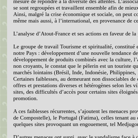
mesure de répondre à la diversité des attentes. L’associa
se sont regroupées et travaillent ensemble afin de mieux s
Ainsi, malgré la crise économique et sociale, on peut c
même mais aussi, à l’international, en provenance de ce
L’analyse d’Atout-France et ses actions en faveur de la
Le groupe de travail Tourisme et spiritualité, constitu
notre Pays : développement d’une nouvelle tendance de 
développement de produits combinés avec la culture, l’a
non croyants, le constat que le pèlerin est un touriste
marchés lointains (Brésil, Inde, Indonésie, Philippines,
Certaines faiblesses, au demeurant non dissociables de 
offres et prestations diverses et hétérogènes selon les v
sites, des difficultés d’accès pour certains sites éloig
promotion.
A ces faiblesses récurrentes, s’ajoutent les menaces p
de Compostelle), le Portugal (Fatima), celles tenant a
quelques sites provoquant un engouement, tel Medjugo
D’autres menaces ont surgi, avec le vandalisme face à de