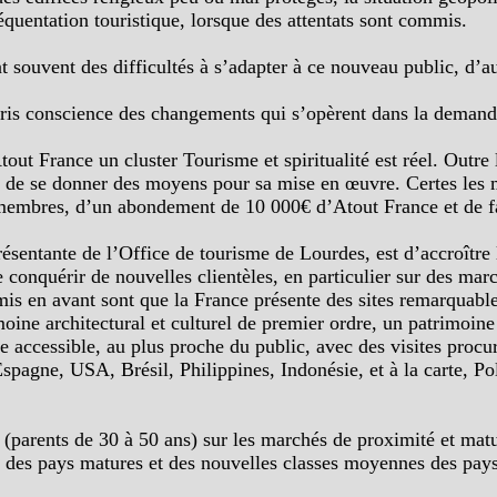
équentation touristique, lorsque des attentats sont commis.
nt souvent des difficultés à s’adapter à ce nouveau public, d
 pris conscience des changements qui s’opèrent dans la demande
tout France un cluster Tourisme et spiritualité est réel. Outre
et de se donner des moyens pour sa mise en œuvre. Certes les 
s membres, d’un abondement de 10 000€ d’Atout France et de fa
résentante de l’Office de tourisme de Lourdes, est d’accroître l
 conquérir de nouvelles clientèles, en particulier sur des marc
e mis en avant sont que la France présente des sites remarquab
moine architectural et culturel de premier ordre, un patrimoin
e accessible, au plus proche du public, avec des visites procu
 Espagne, USA, Brésil, Philippines, Indonésie, et à la carte,
 (parents de 30 à 50 ans) sur les marchés de proximité et matu
nes des pays matures et des nouvelles classes moyennes des pay