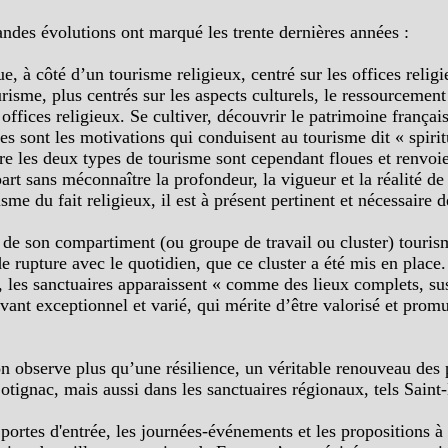
randes évolutions ont marqué les trente dernières années :
ue, à côté d’un tourisme religieux, centré sur les offices religi
risme, plus centrés sur les aspects culturels, le ressourcement
ffices religieux. Se cultiver, découvrir le patrimoine français,
les sont les motivations qui conduisent au tourisme dit « spirit
ntre les deux types de tourisme sont cependant floues et renvoie
part sans méconnaître la profondeur, la vigueur et la réalité de
me du fait religieux, il est à présent pertinent et nécessaire d
 de son compartiment (ou groupe de travail ou cluster) tourism
 rupture avec le quotidien, que ce cluster a été mis en place.
s, les sanctuaires apparaissent « comme des lieux complets, sus
ivant exceptionnel et varié, qui mérite d’être valorisé et prom
n observe plus qu’une résilience, un véritable renouveau des 
otignac, mais aussi dans les sanctuaires régionaux, tels Saint-
ortes d'entrée, les journées-événements et les propositions à l