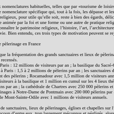
x nomenclatures habituelles, telles que par «tourisme de loisir
ne nomenclature spécifique qui, tout à la fois, les dépasse et le
eligieux, pour utile qu’elle soit, reste à bien des égards, délic
le animée par la foi et une forme ou une autre de pratique reli
naître le patrimoine religieux, l’histoire, l’art, l’architecture
 vie. Bien entendu, ces trois types de motivation peuvent se re
e pèlerinage en France
ue la fréquentation des grands sanctuaires et lieux de pèlerin
 recensés.
aris : 12 millions de visiteurs par an ; la basilique du Sacré
à Paris : 1,5 à 2 millions de pèlerins par an ; les sanctuaires 
t des pèlerins ; Rocamadour avec 1,5 million de visiteurs ann
siteurs à la basilique et 1 million en cumul sur les 4 lieux t
ns par an ; la cathédrale de Chartres avec 250 000 pèlerins et 
erinages à Notre-Dame de Pontmain avec 200 000 pèlerins par 
i le Mont-Sainte-Odile avec 1 millions de visiteurs annuels.
e sanctuaires, lieux de pèlerinages, églises et chapelles sur l
coup d’entre eux, trop largement méconnus et négligés, alors q