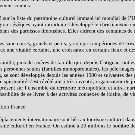
arement connus.
13 sur la liste du patrimoine culturel immatériel mondial de 
région : évêques ayant introduit et développé le christianisme
dans des paroisses limousines. Elles attirent des centaines de mi
ses sanctuaires, grands et petits, y compris en périodes de cri
vec une vitalité certaine, une croissance en certains lieux et d
amille, puis des mères de famille qui, depuis Cotignac, ont e
des personnes seules (familles monoparentales), les pèlerinag
 se sont développés depuis les années 1980 et suivantes des p
 spiritualité s’est révélé ainsi très inventif, organisateur de
 présent sur l’ensemble du territoire métropolitain et ultra-mar
ibilité de se livrer à des activités connexes de loisirs, de vis
nation France
acements internationaux sont liés au tourisme culturel dans le
isme culturel en France. On estime à 20 millions le nombre de 