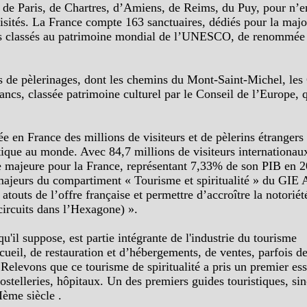
 de Paris, de Chartres, d’Amiens, de Reims, du Puy, pour n’e
ités. La France compte 163 sanctuaires, dédiés pour la major
 classés au patrimoine mondial de l’UNESCO, de renommée in
s de pèlerinages, dont les chemins du Mont-Saint-Michel, les
ancs, classée patrimoine culturel par le Conseil de l’Europe, 
e en France des millions de visiteurs et de pèlerins étrangers
tique au monde. Avec 84,7 millions de visiteurs internationaux
ie majeure pour la France, représentant 7,33% de son PIB en 
majeurs du compartiment « Tourisme et spiritualité » du GIE 
atouts de l’offre française et permettre d’accroître la notoriét
circuits dans l’Hexagone) ».
u'il suppose, est partie intégrante de l'industrie du tourisme
cueil, de restauration et d’hébergements, de ventes, parfois d
se. Relevons que ce tourisme de spiritualité a pris un premier
ostelleries, hôpitaux. Un des premiers guides touristiques, sino
Ième siècle .